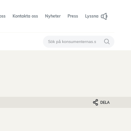
oss
Kontakta oss
Nyheter
Press
Lyssna
Sök på konsumenternas
Sök på konsum
DELA