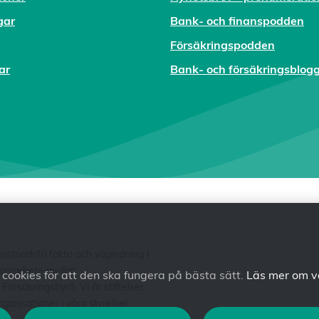
gar
Bank- och finanspodden
Försäkringspodden
ar
Bank- och försäkringsblog
tnadsfri fakta och vägledning i
 samarbete mellan
ookies för att den ska fungera på bästa sätt.
Läs mer om v
säkringsbyrå. Vi är stiftelser
anisationer i våra styrelser.