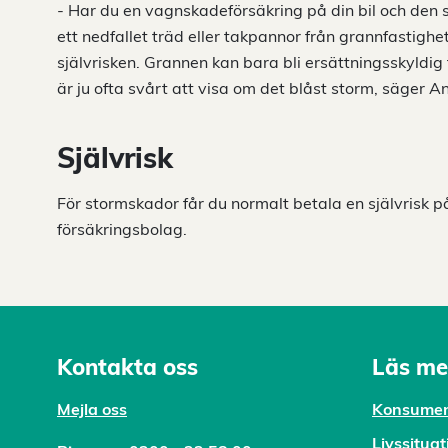
- Har du en vagnskadeförsäkring på din bil och den 
ett nedfallet träd eller takpannor från grannfastighet
självrisken. Grannen kan bara bli ersättningsskyldig f
är ju ofta svårt att visa om det blåst storm, säger A
Självrisk
För stormskador får du normalt betala en självrisk p
försäkringsbolag.
Kontakta oss
Läs me
Mejl
a oss
Konsumen
Livssituat