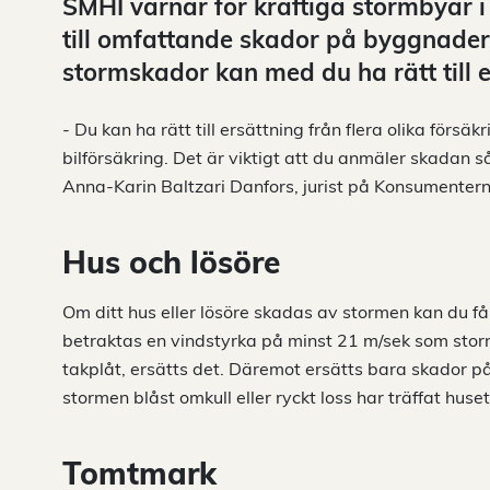
SMHI varnar för kraftiga stormbyar i 
till omfattande skador på byggnad
stormskador kan med du ha rätt till e
- Du kan ha rätt till ersättning från flera olika försä
bilförsäkring. Det är viktigt att du anmäler skadan så
Anna-Karin Baltzari Danfors, jurist på Konsumenter
Hus och lösöre
Om ditt hus eller lösöre skadas av stormen kan du få 
betraktas en vindstyrka på minst 21 m/sek som storm.
takplåt, ersätts det. Däremot ersätts bara skador 
stormen blåst omkull eller ryckt loss har träffat huset
Tomtmark