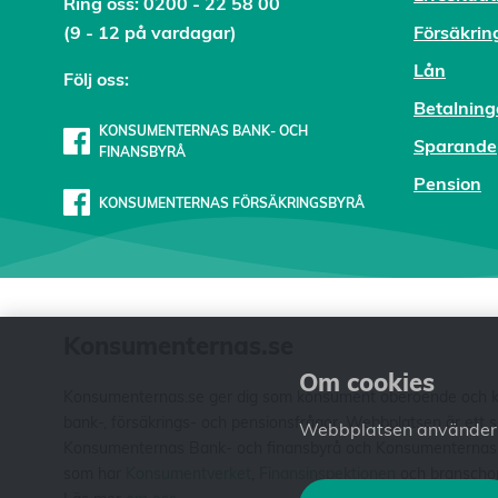
Ring oss:
0200 - 22 58 00
(9 - 12 på vardagar)
Försäkrin
Lån
Följ oss:
Betalning
KONSUMENTERNAS BANK- OCH
Sparande
FINANSBYRÅ
Pension
KONSUMENTERNAS FÖRSÄKRINGSBYRÅ
Konsumenternas.se
Om cookies
Konsumenternas.se ger dig som konsument oberoende och kos
bank-, försäkrings- och pensionsfrågor. Webbplatsen är ett
Webbplatsen använder c
Konsumenternas Bank- och finansbyrå och Konsumenternas För
som har
Konsumentverket
,
Finansinspektionen
och branschorg