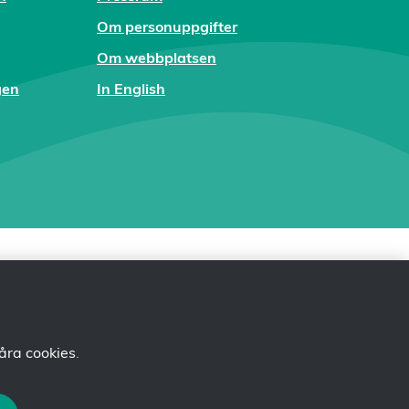
Om personuppgifter
Om webbplatsen
gen
In English
åra cookies
.