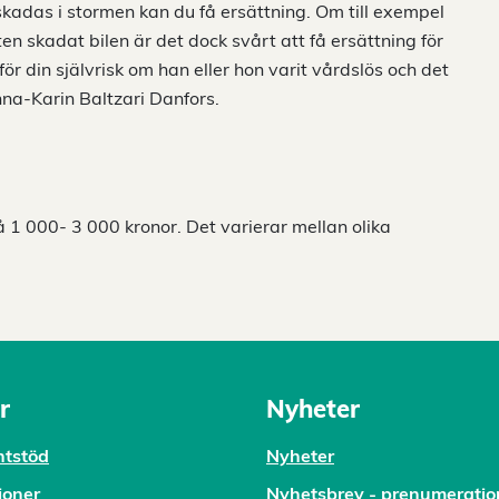
skadas i stormen kan du få ersättning. Om till exempel
en skadat bilen är det dock svårt att få ersättning för
ör din självrisk om han eller hon varit vårdslös och det
nna-Karin Baltzari Danfors.
å 1 000- 3 000 kronor. Det varierar mellan olika
r
Nyheter
tstöd
Nyheter
ioner
Nyhetsbrev - prenumeratio