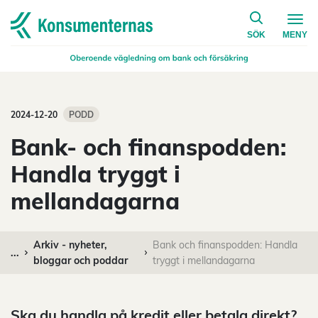
på konsumen
Navigera till startsidan
SÖK
MENY
2024-12-20
PODD
Bank- och finanspodden:
Handla tryggt i
mellandagarna
Arkiv - nyheter,
Bank och finanspodden: Handla
...
bloggar och poddar
tryggt i mellandagarna
Ska du handla på kredit eller betala direkt?