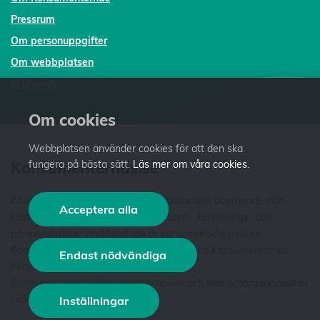
Pressrum
Om personuppgifter
Om webbplatsen
In English
Om cookies
Webbplatsen använder cookies för att den ska
Konsumenternas.se
fungera på bästa sätt.
Läs mer om våra cookies
.
Konsumenternas.se ger dig som konsument oberoende och
Acceptera alla
kostnadsfri fakta och vägledning i bank-, försäkrings- och
pensionsfrågor. Webbplatsen är ett samarbete mellan
Konsumenternas Bank- och finansbyrå och Konsumenternas
Endast nödvändiga
Försäkringsbyrå. Vi är stiftelser som har
Konsumentverket
,
Finansinspektionen
och branschorganisationer
i våra styrelser. Läs mer
om oss
.
Inställningar