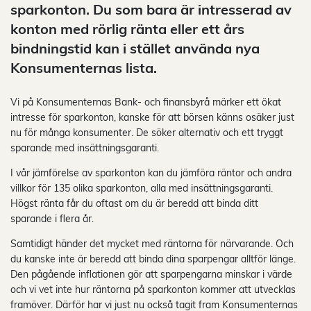
sparkonton. Du som bara är intresserad av
konton med rörlig ränta eller ett års
bindningstid kan i stället använda nya
Konsumenternas lista.
Vi på Konsumenternas Bank- och finansbyrå märker ett ökat
intresse för sparkonton, kanske för att börsen känns osäker just
nu för många konsumenter. De söker alternativ och ett tryggt
sparande med insättningsgaranti.
I vår jämförelse av sparkonton kan du jämföra räntor och andra
villkor för 135 olika sparkonton, alla med insättningsgaranti.
Högst ränta får du oftast om du är beredd att binda ditt
sparande i flera år.
Samtidigt händer det mycket med räntorna för närvarande. Och
du kanske inte är beredd att binda dina sparpengar alltför länge.
Den pågående inflationen gör att sparpengarna minskar i värde
och vi vet inte hur räntorna på sparkonton kommer att utvecklas
framöver. Därför har vi just nu också tagit fram Konsumenternas