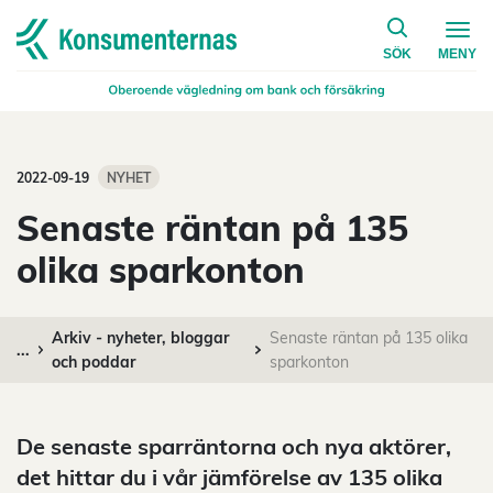
på konsumen
Navigera till startsidan
SÖK
MENY
2022-09-19
NYHET
Senaste räntan på 135
olika sparkonton
Arkiv - nyheter, bloggar
Senaste räntan på 135 olika
...
och poddar
sparkonton
De senaste sparräntorna och nya aktörer,
det hittar du i vår jämförelse av 135 olika