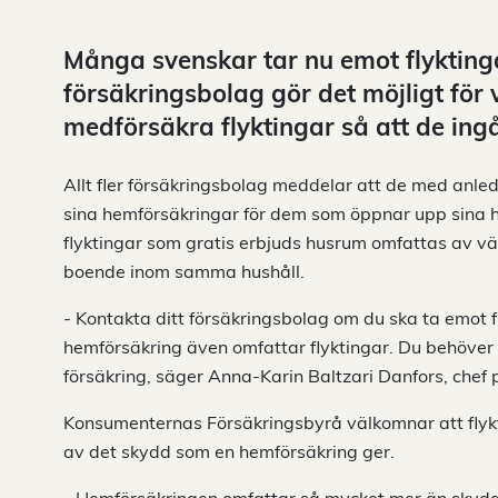
Många svenskar tar nu emot flyktinga
försäkringsbolag gör det möjligt för 
medförsäkra flyktingar så att de ingå
Allt fler försäkringsbolag meddelar att de med anledn
sina hemförsäkringar för dem som öppnar upp sina he
flyktingar som gratis erbjuds husrum omfattas av v
boende inom samma hushåll.
- Kontakta ditt försäkringsbolag om du ska ta emot fly
hemförsäkring även omfattar flyktingar. Du behöver
försäkring, säger Anna-Karin Baltzari Danfors, che
Konsumenternas Försäkringsbyrå välkomnar att flykti
av det skydd som en hemförsäkring ger.