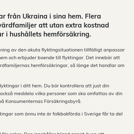
r från Ukraina i sina hem. Flera
värdfamiljer att utan extra kostnad
r i hushållets hemförsäkring.
ing av den akuta flyktingsituationen tillfälligt anpassar
m och erbjuder boende till flyktingar. Det innebär att
ärdfamiljernas hemförsäkringar, så länge det handlar om
ktingar i ditt hem. Du bör kontrollera att just din
 också meddela vilka personer som ska omfattas av din
f på Konsumenternas Försäkringsbyrå.
ngar som ännu inte är folkbokförda i Sverige får ta del