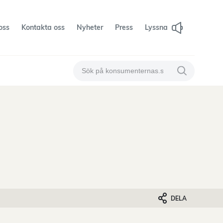
oss
Kontakta oss
Nyheter
Press
Lyssna
Sök på konsumenternas
Sök på konsum
DELA