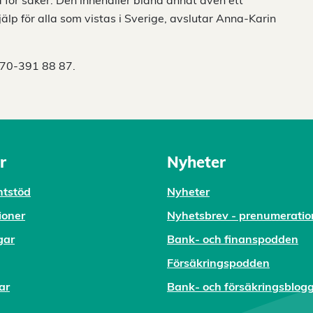
för saker. Den innehåller bland annat även ett
älp för alla som vistas i Sverige, avslutar Anna-Karin
 070-391 88 87.
r
Nyheter
tstöd
Nyheter
ioner
Nyhetsbrev - prenumeratio
gar
Bank- och finanspodden
Försäkringspodden
ar
Bank- och försäkringsblog