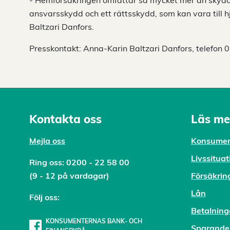
- Hemförsäkringen omfattar så mycket mer än skydd 
ansvarsskydd och ett rättsskydd, som kan vara till hj
Baltzari Danfors.
Presskontakt: Anna-Karin Baltzari Danfors, telefon
Kontakta oss
Läs me
Mejl
a oss
Konsumen
Livssituat
Ring oss:
0200 - 22 58 00
(9 - 12 på vardagar)
Försäkrin
Lån
Följ oss:
Betalning
KONSUMENTERNAS BANK- OCH
Sparande