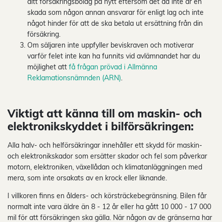
ditt försäkringsbolag på nytt eftersom det då inte är en
skada som någon annan ansvarar för enligt lag och inte
något hinder för att de ska betala ut ersättning från din
försäkring.
Om säljaren inte uppfyller beviskraven och motiverar
varför felet inte kan ha funnits vid avlämnandet har du
möjlighet att
få frågan prövad i Allmänna
Reklamationsnämnden (ARN)
.
Viktigt att känna till om maskin- och
elektronikskyddet i bilförsäkringen:
Alla halv- och helförsäkringar innehåller ett skydd för maskin-
och elektronikskador som ersätter skador och fel som påverkar
motorn, elektroniken, växellådan och klimatanläggningen med
mera, som inte orsakats av en krock eller liknande.
I villkoren finns en ålders- och körsträckebegränsning. Bilen får
normalt inte vara äldre än 8 - 12 år eller ha gått 10 000 - 17 000
mil för att försäkringen ska gälla. När någon av de gränserna har