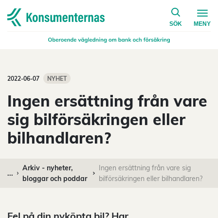
på konsumen
Navigera till startsidan
SÖK
MENY
2022-06-07
NYHET
Ingen ersättning från vare
sig bilförsäkringen eller
bilhandlaren?
Arkiv - nyheter,
Ingen ersättning från vare sig
...
bloggar och poddar
bilförsäkringen eller bilhandlaren?
Fel på din nyköpta bil? Har