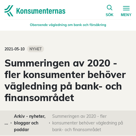
på konsumen
Navigera till startsidan
SÖK
MENY
2021-05-10
NYHET
Summeringen av 2020 -
fler konsumenter behöver
vägledning på bank- och
finansområdet
Arkiv - nyheter,
Summeringen av 2020 - fler
...
bloggar och
konsumenter behöver vägledning på
poddar
bank- och finansområdet