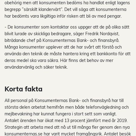
obehörig men att konsumenten bedöms ha handlat enligt lagens
begrepp ”särskilt klandervärt”. Det vill säga att konsumenterna
har bedömts vara likgiltiga inför risken att bli av med pengar.
- De konsumenter som kontaktar oss uppger att de på olika sätt
blivit lurade av skickliga bedragare, säger Fredrik Nordqvist,
biträdande chef på Konsumenternas Bank- och finansbyrå.
Många konsumenter upplever att de har svårt att förstå och
använda den teknik de måste hantera kring ett bankkonto för att
deras medel ska vara säkra. Här finns det behov av mer
användarvänlig och säker teknik.
Korta fakta
All personal på Konsumenternas Bank- och finansbyrå har till
största delen arbetat hemifrån men både telefonvägledning och
mejlbevakning har kunnat fungera i stort sett som vanligt.
Antalet ärenden har ökat med 13 procent jämfört med år 2019.
Strategin att arbeta med att nå ut till många fler genom den nya
konsumenternas.se har varit mycket framgångsrik. Antalet besök