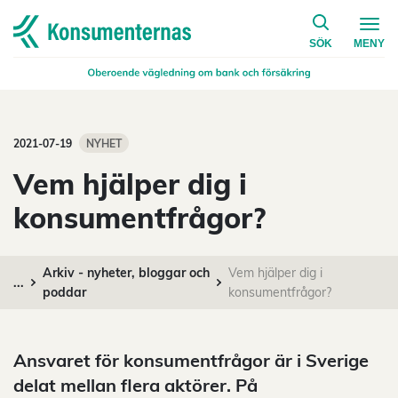
på konsumen
Navigera till startsidan
SÖK
MENY
2021-07-19
NYHET
Vem hjälper dig i
konsumentfrågor?
Arkiv - nyheter, bloggar och
Vem hjälper dig i
...
poddar
konsumentfrågor?
Ansvaret för konsumentfrågor är i Sverige
delat mellan flera aktörer. På