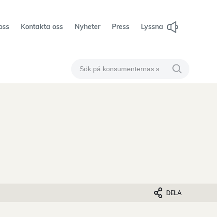
oss
Kontakta oss
Nyheter
Press
Lyssna
Sök på konsumenternas
Sök på konsum
DELA