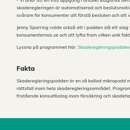
- Vi anar att en viss uppgång i antalet klagomål ber
skaderegleringen är automatiserad och beslutsmotiv
svårare för konsumenter att förstå besluten och att v
Jenny Sparring valde också att i podden slå ett slag f
konsumenternas.se och att lyfta fram vilken unik fa
Lyssna på programmet här:
Skaderegleringspodden 
Fakta
Skaderegleringspodden är en så kallad mikropodd med
rättsfall inom hela skaderegleringsområdet. Progra
fristående konsultbolag inom försäkring och skadeha