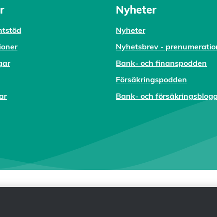
r
Nyheter
tstöd
Nyheter
ioner
Nyhetsbrev - prenumeratio
gar
Bank- och finanspodden
Försäkringspodden
ar
Bank- och försäkringsblog