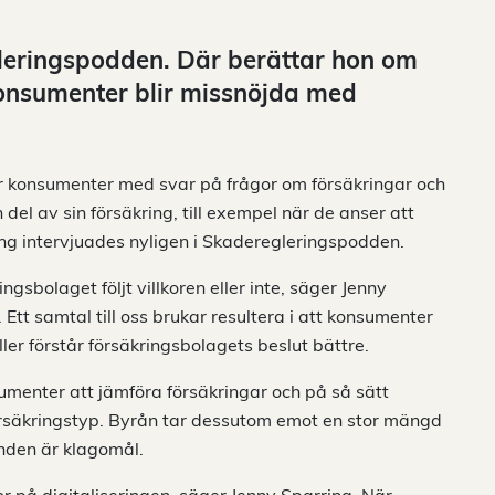
leringspodden. Där berättar hon om
konsumenter blir missnöjda med
 konsumenter med svar på frågor om försäkringar och
el av sin försäkring, till exempel när de anser att
ing intervjuades nyligen i Skaderegleringspodden.
ingsbolaget följt villkoren eller inte, säger Jenny
Ett samtal till oss brukar resultera i att konsumenter
ler förstår försäkringsbolagets beslut bättre.
menter att jämföra försäkringar och på så sätt
 försäkringstyp. Byrån tar dessutom emot en stor mängd
nden är klagomål.