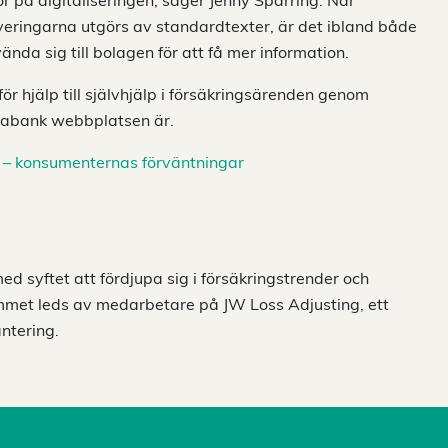
or på digitaliseringen, säger Jenny Sparring. När
eringarna utgörs av standardtexter, är det ibland både
ända sig till bolagen för att få mer information.
ör hjälp till självhjälp i försäkringsärenden genom
ktabank webbplatsen är.
– konsumenternas förväntningar
 syftet att fördjupa sig i försäkringstrender och
mmet leds av medarbetare på JW Loss Adjusting, ett
ntering.