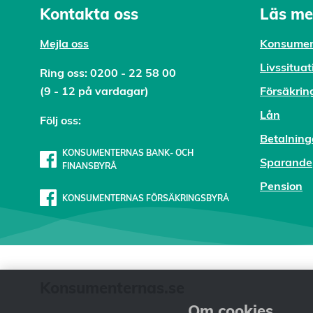
Kontakta oss
Läs me
Mejl
a oss
Konsumen
Livssituat
Ring oss:
0200 - 22 58 00
(9 - 12 på vardagar)
Försäkrin
Lån
Följ oss:
Betalning
KONSUMENTERNAS BANK- OCH
Sparande
FINANSBYRÅ
Pension
KONSUMENTERNAS FÖRSÄKRINGSBYRÅ
Konsumenternas.se
Om cookies