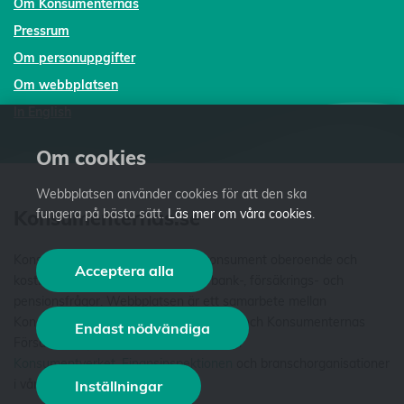
Om Konsumenternas
Pressrum
Om personuppgifter
Om webbplatsen
In English
Om cookies
Webbplatsen använder cookies för att den ska
Konsumenternas.se
fungera på bästa sätt.
Läs mer om våra cookies
.
Konsumenternas.se ger dig som konsument oberoende och
Acceptera alla
kostnadsfri fakta och vägledning i bank-, försäkrings- och
pensionsfrågor. Webbplatsen är ett samarbete mellan
Konsumenternas Bank- och finansbyrå och Konsumenternas
Endast nödvändiga
Försäkringsbyrå. Vi är stiftelser som har
Konsumentverket
,
Finansinspektionen
och branschorganisationer
i våra styrelser. Läs mer
om oss
.
Inställningar