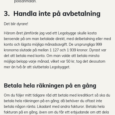
polisanmälan.
3. Handla inte på avbetalning
Det blir dyrare!
Härom året jämförde jag vad ett Legobygge skulle kosta
beroende på om man betalade direkt, med delbetalning eller med
konto och lägsta möjliga månadsavgift. De ursprungliga 999
kronorna slutade på mellan 1 127 och 1 939 kronor. Dyrast var
det att betala med konto. Om man valde att betala minsta
möjliga belopp varje månad, vilket var 50 kr, tog det dessutom
mer än två år att slutbetala Legobygget.
Betala hela räkningen på en gång
Om du följer mitt tidigare råd att betala med kreditkort så ska du
betala hela räkningen på en gång; då behöver du oftast inte
betala någon ränta. Likadant med andra fakturor. Betala hela
fakturan på en gång, även om du får ett erbjudande om att dela