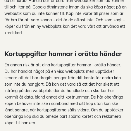
du blir lurad! Handla därför bara från webbutiker som du känner
till och litar på. Googla åtminstone innan du ska köpa något på en
webbutik som du inte känner till. Köp inte varor till priser som är
för bra för att vara sanna – det är de oftast inte. Och som sagt –
köper du från en ny webbplats kan det vara värt att använda ett
kreditkort.
Kortuppgifter hamnar i orätta händer
En annan risk är att dina kortuppgifter hamnar i orätta händer.
Du har handlat något på en viss webbplats men upptäcker
senare att det har dragits pengar från ditt konto för andra köp
som inte du har gjort. Då kan det vara så att det har skett ett
intrång på den webbplats där du handlade och skurkar har
kommit åt data, bland annat ditt kortnummer. De här obehöriga
köpen behöver inte ske i samband med ditt köp utan kan ske
långt senare, när kortuppgifterna sålts vidare. Om du upptäcker
obehöriga köp ska du omedelbart spärra kortet och reklamera
köpet till banken.