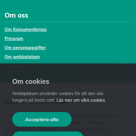
Om oss
Om Konsumenternas
Pressrum
Om personuppgifter
Om webbplatsen
In English
Om cookies
Webbplatsen använder cookies för att den ska
Konsumenternas.se
fungera på bästa sätt.
Läs mer om våra cookies
.
Konsumenternas.se ger dig som konsument oberoende och
Acceptera alla
kostnadsfri fakta och vägledning i bank-, försäkrings- och
pensionsfrågor. Webbplatsen är ett samarbete mellan