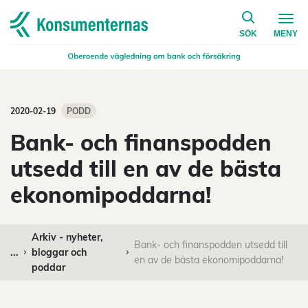
på konsumen
Navigera till startsidan
SÖK
MENY
2020-02-19
PODD
Bank- och finanspodden
utsedd till en av de bästa
ekonomipoddarna!
Arkiv - nyheter,
Bank- och finanspodden utsedd till
...
bloggar och
en av de bästa ekonomipoddarna!
poddar