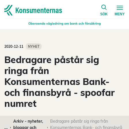
på konsumen
Navigera till startsidan
SÖK
MENY
2020-12-11
NYHET
Bedragare påstår sig
ringa från
Konsumenternas Bank-
och finansbyrå - spoofar
numret
Arkiv - nyheter,
Bedragare påstår sig ringa från
...
bloggar och
Konsumenternas Bank- och finansbyrå