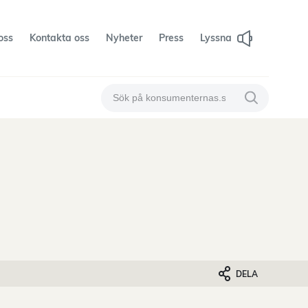
oss
Kontakta oss
Nyheter
Press
Lyssna
Sök på konsumenternas
Sök på konsum
DELA