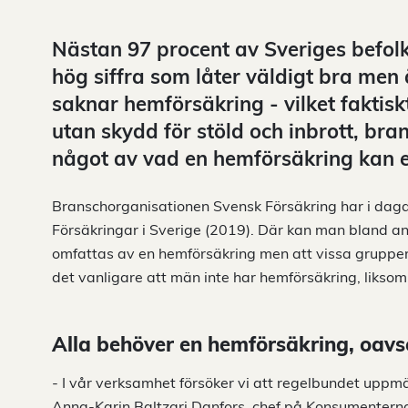
Nästan 97 procent av Sveriges befolk
hög siffra som låter väldigt bra men
saknar hemförsäkring - vilket faktis
utan skydd för stöld och inbrott, bra
något av vad en hemförsäkring kan e
Branschorganisationen Svensk Försäkring har i daga
Försäkringar i Sverige (2019). Där kan man bland ann
omfattas av en hemförsäkring men att vissa grupper 
det vanligare att män inte har hemförsäkring, liksom
Alla behöver en hemförsäkring, oavs
- I vår verksamhet försöker vi att regelbundet uppm
Anna-Karin Baltzari Danfors, chef på Konsumenterna