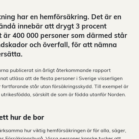
ning har en hemförsäkring. Det är en
 ändå innebär att drygt 3 procent
kt är 400 000 personer som därmed står
ndskador och överfall, för att nämna
rsätta.
rna publicerat sin årligt återkommande rapport
at utläsa att de flesta personer i Sverige visserligen
fortfarande står utan försäkringsskydd. Till exempel är
 utrikesfödda, särskilt de som är födda utanför Norden.
ett hur de bor
ärksamma hur viktig hemförsäkringen är för alla, säger,
s Försäkringsbyrå. Vissa personer kanske tycker att