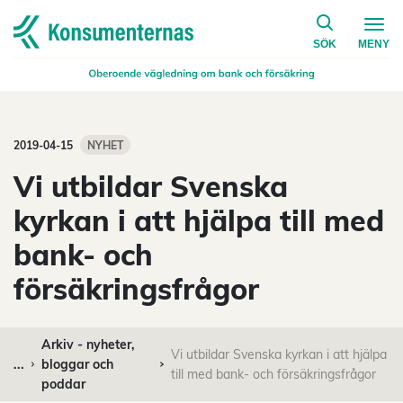
på konsumen
Navigera till startsidan
SÖK
MENY
2019-04-15
NYHET
Vi utbildar Svenska
kyrkan i att hjälpa till med
bank- och
försäkringsfrågor
Arkiv - nyheter,
Vi utbildar Svenska kyrkan i att hjälpa
...
bloggar och
till med bank- och försäkringsfrågor
poddar