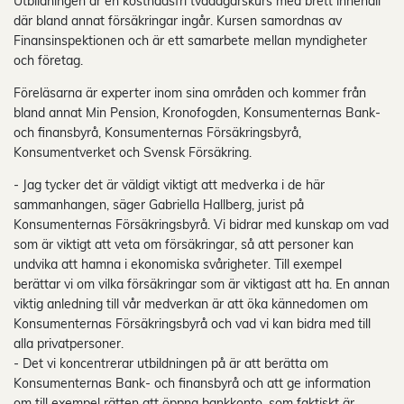
Utbildningen är en kostnadsfri tvådagarskurs med brett innehåll
där bland annat försäkringar ingår. Kursen samordnas av
Finansinspektionen och är ett samarbete mellan myndigheter
och företag.
Föreläsarna är experter inom sina områden och kommer från
bland annat Min Pension, Kronofogden, Konsumenternas Bank-
och finansbyrå, Konsumenternas Försäkringsbyrå,
Konsumentverket och Svensk Försäkring.
- Jag tycker det är väldigt viktigt att medverka i de här
sammanhangen, säger Gabriella Hallberg, jurist på
Konsumenternas Försäkringsbyrå. Vi bidrar med kunskap om vad
som är viktigt att veta om försäkringar, så att personer kan
undvika att hamna i ekonomiska svårigheter. Till exempel
berättar vi om vilka försäkringar som är viktigast att ha. En annan
viktig anledning till vår medverkan är att öka kännedomen om
Konsumenternas Försäkringsbyrå och vad vi kan bidra med till
alla privatpersoner.
- Det vi koncentrerar utbildningen på är att berätta om
Konsumenternas Bank- och finansbyrå och att ge information
om till exempel rätten att öppna bankkonto, som faktiskt är