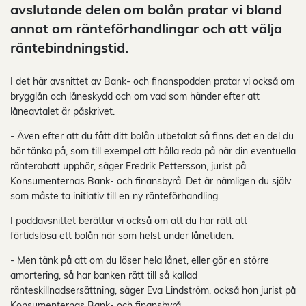
avslutande delen om bolån pratar vi bland
annat om ränteförhandlingar och att välja
räntebindningstid.
I det här avsnittet av Bank- och finanspodden pratar vi också om
brygglån och låneskydd och om vad som händer efter att
låneavtalet är påskrivet.
- Även efter att du fått ditt bolån utbetalat så finns det en del du
bör tänka på, som till exempel att hålla reda på när din eventuella
ränterabatt upphör, säger Fredrik Pettersson, jurist på
Konsumenternas Bank- och finansbyrå. Det är nämligen du själv
som måste ta initiativ till en ny ränteförhandling.
I poddavsnittet berättar vi också om att du har rätt att
förtidslösa ett bolån när som helst under lånetiden.
- Men tänk på att om du löser hela lånet, eller gör en större
amortering, så har banken rätt till så kallad
ränteskillnadsersättning, säger Eva Lindström, också hon jurist på
Konsumenternas Bank- och finansbyrå.