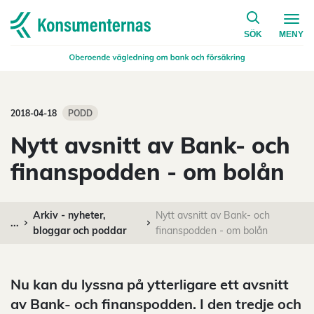
på konsumen
Navigera till startsidan
SÖK
MENY
2018-04-18
PODD
Nytt avsnitt av Bank- och
finanspodden - om bolån
Arkiv - nyheter,
Nytt avsnitt av Bank- och
...
bloggar och poddar
finanspodden - om bolån
Nu kan du lyssna på ytterligare ett avsnitt
av Bank- och finanspodden. I den tredje och