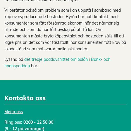
Vi berättar också om problem som kan uppstå i samband med
köp av nyproducerade bostäder. Byrån har haft kontakt med
konsumenter som fått försämrad ekonomi när det närmar sig
tillträde och som då har fått avslag på att få lån. Om
konsumenten måste bryta köpeavtalet och bostaden säljs till ett
lägre pris än det som var fastställt, har konsumenten fått krav på
skadestånd som motsvarar mellanskillnaden.
Lyssna på
det tredje poddavsnittet om bolån i Bank- och
finanspodden
här:
Kontakta oss
Mejl
a oss
Ring oss:
0200 - 22 58 00
(9 - 12 på vardagar)