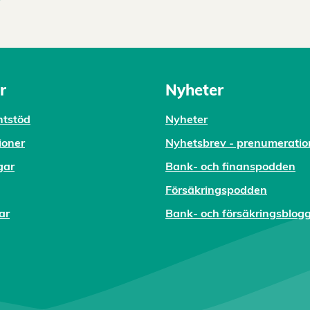
r
Nyheter
tstöd
Nyheter
ioner
Nyhetsbrev - prenumeratio
gar
Bank- och finanspodden
Försäkringspodden
ar
Bank- och försäkringsblog