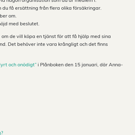
via någon organisation som du är medlem i.
du få ersättning från flera olika försäkringar.
 ber om.
nöjd med beslutet.
om de vill köpa en tjänst för att få hjälp med sina
nd. Det behöver inte vara krångligt och det finns
dyrt och onödigt”
i Plånboken den 15 januari, där Anna-
g?