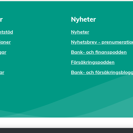
r
Nyheter
tstöd
Nyheter
ioner
Nyhetsbrev - prenumeratio
gar
Bank- och finanspodden
Försäkringspodden
ar
Bank- och försäkringsblog