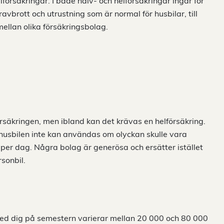
försäkringar. I både halv- och helförsäkringar ingår för
vbrott och utrustning som är normal för husbilar, till
mellan olika försäkringsbolag.
örsäkringen, men ibland kan det krävas en helförsäkring.
 husbilen inte kan användas om olyckan skulle vara
per dag. Några bolag är generösa och ersätter istället
rsonbil.
med dig på semestern varierar mellan 20 000 och 80 000