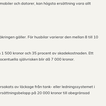
mobiler och datorer, kan högsta ersättning vara allt
kringen gäller. För husbilar varierar den mellan 8 till 10
an 1 500 kronor och 35 procent av skadekostnaden. Ett
centuella självrisken blir då 7 000 kronor.
sakats av läckage från tank- eller ledningssystemet i
ersättningsbelopp på 20 000 kronor till obegränsad