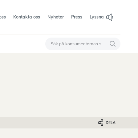
oss
Kontakta oss
Nyheter
Press
Lyssna
Sök på konsumenternas
Sök på konsum
DELA