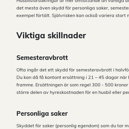
Husbilsförsäkringar är mer omfattande än vanliga bil
det mesta även skydd för personliga saker, semestera
exempel förtält. Självrisken kan också variera stort 
Viktiga skillnader
Semesteravbrott
Ofta ingår det ett skydd för semesteravbrott i halvf
Du kan då få kontant ersättning i 21 – 45 dagar när
framme. Ersättningen är som regel 300 - 500 kronor 
större delen av hyreskostnaden för en husbil eller pe
Personliga saker
Skyddet för saker (personlig egendom) som du tar 