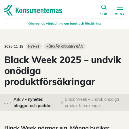
på konsumen
Navigera till startsidan
SÖK
MENY
2025-11-18
NYHET
FÖRSÄKRINGSBYRÅN
Black Week 2025 – undvik
onödiga
produktförsäkringar
Arkiv - nyheter,
Black Week – undvik onödiga
...
bloggar och poddar
produktförsäkringar
Black Week närmar sig. Många butiker