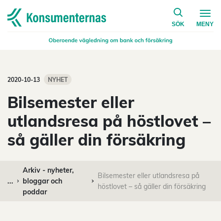
på konsumen
Navigera till startsidan
SÖK
MENY
2020-10-13
NYHET
Bilsemester eller
utlandsresa på höstlovet –
så gäller din försäkring
Arkiv - nyheter,
Bilsemester eller utlandsresa på
...
bloggar och
höstlovet – så gäller din försäkring
poddar