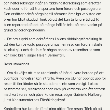
och helförsäkringar ingår en räddningsförsäkring som ersätter
kostnaderna för att transportera hem förare och passagerare.
Den ersätter också bärgning till närmast lämpliga verkstad om
bilen har blivit skadad. Tänk på att det kan ta längre tid att få
bilen reparerad då det på många håll är brist på reservdelar på
grund av coronapandemin.
- Ett bra skydd som också finns i bilens räddningsförsäkring är
att den kan bekosta passagerarnas hemresa om föraren skulle
bli akut sjuk och det inte är någon annan av resenärerna som
kan köra bilen, säger Helen Bernerfalk.
Resa utomlands
- Om du väljer att resa utomlands så bör du vara beredd på att
oväntade händelser kan inträffa. Även om UD har öppnat upp för
resor till fler länder så är situationen inte som vanligt. Lokala
bestämmelser, restriktioner och krav på karantän kan återinföras
med kort varsel och påverka din resa, säger Gabriella Hallberg,
jurist Konsumenternas Försäkringsbyrå
Kontrollera hur just din försäkring gäller före resan. Tänk på att