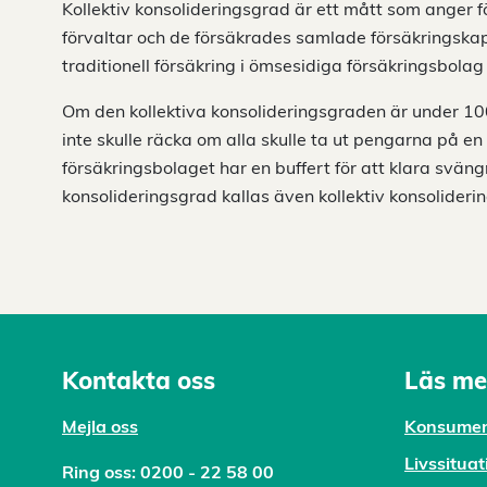
Kollektiv konsolideringsgrad är ett mått som anger 
förvaltar och de försäkrades samlade försäkringskap
traditionell försäkring i ömsesidiga försäkringsbolag
Om den kollektiva konsolideringsgraden är under 100
inte skulle räcka om alla skulle ta ut pengarna på en
försäkringsbolaget har en buffert för att klara svä
konsolideringsgrad kallas även kollektiv konsolideri
Kontakta oss
Läs me
Mejl
a oss
Konsumen
Livssituat
Ring oss:
0200 - 22 58 00