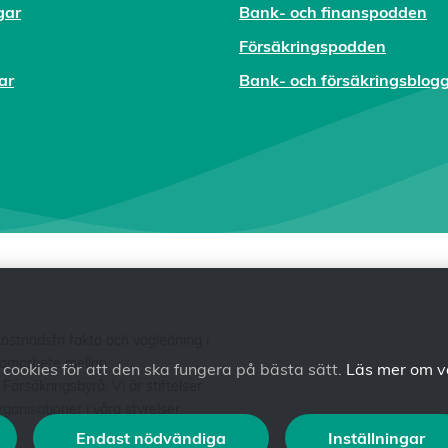
gar
Bank- och finanspodden
Försäkringspodden
ar
Bank- och försäkringsblog
tnadsfri fakta och vägledning i
 samarbete mellan
ookies för att den ska fungera på bästa sätt.
Läs mer om v
säkringsbyrå. Vi är stiftelser
anisationer i våra styrelser.
Endast nödvändiga
Inställningar