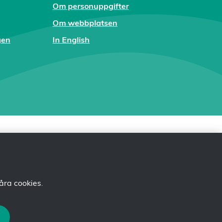
Om personuppgifter
Om webbplatsen
gen
In English
åra cookies
.