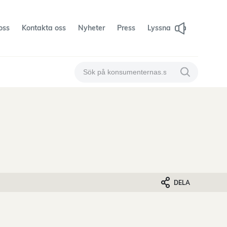
oss
Kontakta oss
Nyheter
Press
Lyssna
Sök på konsumenternas
Sök på konsum
DELA