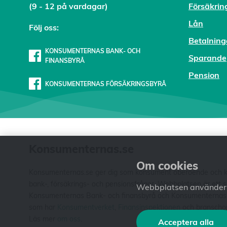
(9 - 12 på vardagar)
Försäkrin
Lån
Följ oss:
Betalning
KONSUMENTERNAS BANK- OCH
Sparande
FINANSBYRÅ
Pension
KONSUMENTERNAS FÖRSÄKRINGSBYRÅ
Konsumenternas.se
Om cookies
Konsumenternas.se ger dig som konsument oberoende och kos
bank-, försäkrings- och pensionsfrågor. Webbplatsen är ett
Webbplatsen använder c
Konsumenternas Bank- och finansbyrå och Konsumenternas För
som har
Konsumentverket
,
Finansinspektionen
och branschorg
Läs mer
om oss
.
Acceptera alla