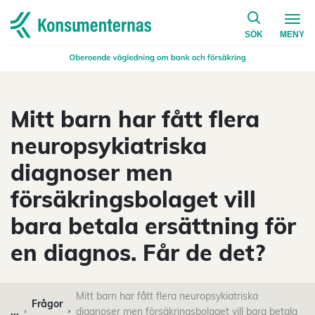
på konsumen
Navigera till startsidan
SÖK
MENY
Mitt barn har fått flera
neuropsykiatriska
diagnoser men
försäkringsbolaget vill
bara betala ersättning för
en diagnos. Får de det?
Mitt barn har fått flera neuropsykiatriska
Frågor
...
diagnoser men försäkringsbolaget vill bara betala