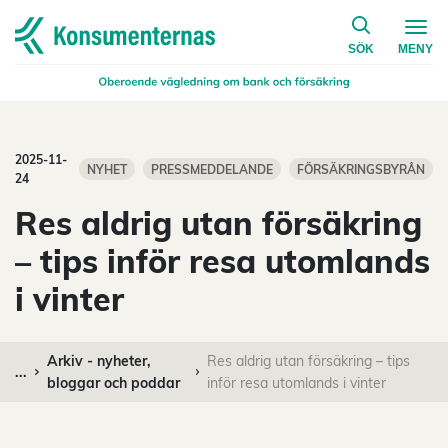
på konsumen
Navigera till startsidan
SÖK
MENY
2025-11-
NYHET
PRESSMEDDELANDE
FÖRSÄKRINGSBYRÅN
24
Res aldrig utan försäkring
– tips inför resa utomlands
i vinter
Arkiv - nyheter,
Res aldrig utan försäkring – tips
...
bloggar och poddar
inför resa utomlands i vinter