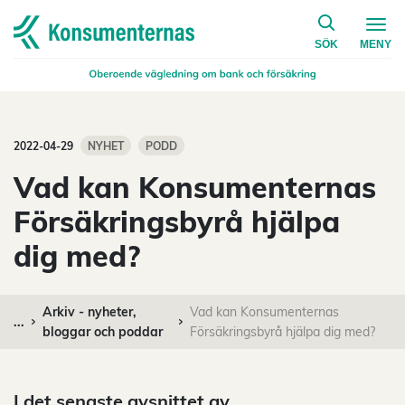
på konsumen
Navigera till startsidan
SÖK
MENY
2022-04-29
NYHET
PODD
Vad kan Konsumenternas
Försäkringsbyrå hjälpa
dig med?
Arkiv - nyheter,
Vad kan Konsumenternas
...
bloggar och poddar
Försäkringsbyrå hjälpa dig med?
I det senaste avsnittet av