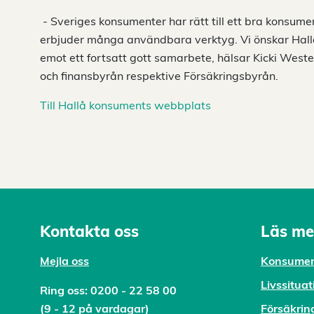
- Sveriges konsumenter har rätt till ett bra konsum
erbjuder många användbara verktyg. Vi önskar Hallå
emot ett fortsatt gott samarbete, hälsar Kicki Weste
och finansbyrån respektive Försäkringsbyrån.
Till Hallå konsuments webbplats
Kontakta oss
Läs me
Mejl
a oss
Konsumen
Livssituat
Ring oss:
0200 - 22 58 00
(9 - 12 på vardagar)
Försäkrin