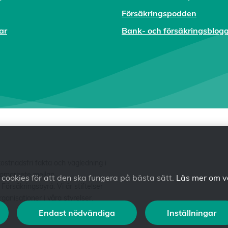
Försäkringspodden
ar
Bank- och försäkringsblog
tnadsfri fakta och vägledning i
 samarbete mellan
ookies för att den ska fungera på bästa sätt.
Läs mer om v
säkringsbyrå. Vi är stiftelser
anisationer i våra styrelser.
Endast nödvändiga
Inställningar