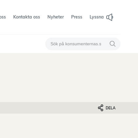
oss
Kontakta oss
Nyheter
Press
Lyssna
Sök på konsumenternas
Sök på konsum
DELA