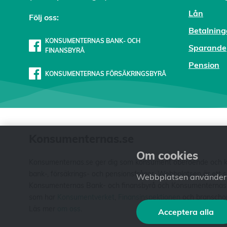
Lån
Följ oss:
Betalning
KONSUMENTERNAS BANK- OCH
Sparande
FINANSBYRÅ
Pension
KONSUMENTERNAS FÖRSÄKRINGSBYRÅ
Konsumenternas.se
Om cookies
Konsumenternas.se ger dig som konsument oberoende och kos
bank-, försäkrings- och pensionsfrågor. Webbplatsen är ett
Webbplatsen använder c
Konsumenternas Bank- och finansbyrå och Konsumenternas För
som har
Konsumentverket
,
Finansinspektionen
och branschorg
Läs mer
om oss
.
Acceptera alla