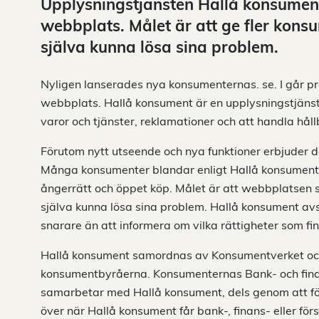
Upplysningstjänsten Hallå konsument 
webbplats. Målet är att ge fler konsu
själva kunna lösa sina problem.
Nyligen lanserades nya konsumenternas. se. I går p
webbplats. Hallå konsument är en upplysningstjäns
varor och tjänster, reklamationer och att handla håll
Förutom nytt utseende och nya funktioner erbjuder d
Många konsumenter blandar enligt Hallå konsument 
ångerrätt och öppet köp. Målet är att webbplatsen s
själva kunna lösa sina problem. Hallå konsument av
snarare än att informera om vilka rättigheter som fin
Hallå konsument samordnas av Konsumentverket oc
konsumentbyråerna. Konsumenternas Bank- och fin
samarbetar med Hallå konsument, dels genom att fö
över när Hallå konsument får bank-, finans- eller för