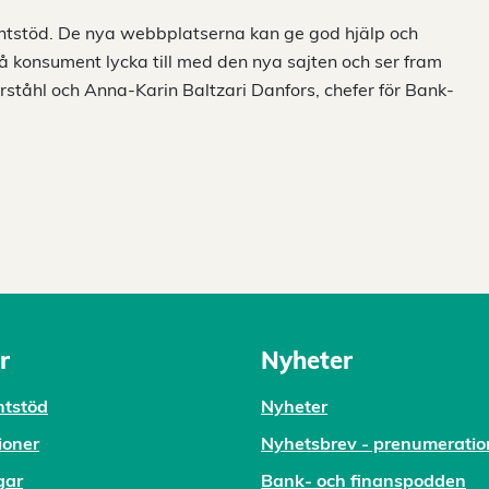
entstöd. De nya webbplatserna kan ge god hjälp och
 konsument lycka till med den nya sajten och ser fram
rståhl och Anna-Karin Baltzari Danfors, chefer för Bank-
r
Nyheter
tstöd
Nyheter
ioner
Nyhetsbrev - prenumeratio
gar
Bank- och finanspodden