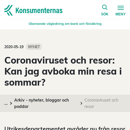
på konsumen
Navigera till startsidan
SÖK
MENY
2020-05-19
NYHET
Coronaviruset och resor:
Kan jag avboka min resa i
sommar?
Arkiv - nyheter, bloggar och
Coronaviruset och
...
poddar
resor
Utrikesdepartementet avråder nu från resor