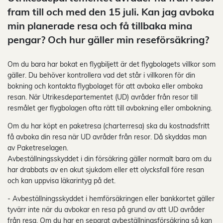
fram till och med den 15 juli. Kan jag avboka
min planerade resa och få tillbaka mina
pengar? Och hur gäller min reseförsäkring?
Om du bara har bokat en flygbiljett är det flygbolagets villkor som
gäller. Du behöver kontrollera vad det står i villkoren för din
bokning och kontakta flygbolaget för att avboka eller omboka
resan. När Utrikesdepartementet (UD) avråder från resor till
resmålet ger flygbolagen ofta rätt till avbokning eller ombokning.
Om du har köpt en paketresa (charterresa) ska du kostnadsfritt
få avboka din resa när UD avråder från resor. Då skyddas man
av Paketreselagen.
Avbeställningsskyddet i din försäkring gäller normalt bara om du
har drabbats av en akut sjukdom eller ett olycksfall före resan
och kan uppvisa läkarintyg på det.
- Avbeställningsskyddet i hemförsäkringen eller bankkortet gäller
tyvärr inte när du avbokar en resa på grund av att UD avråder
från resa. Om du har en separat avbeställningsförsäkring så kan