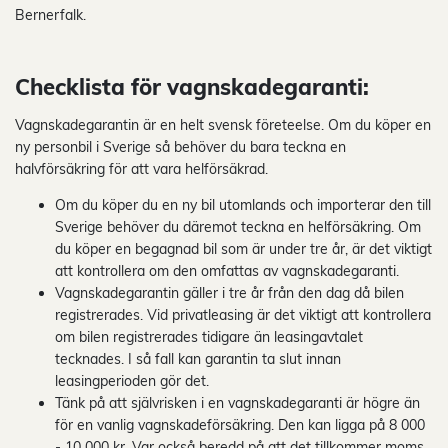
Bernerfalk.
Checklista för vagnskadegaranti:
Vagnskadegarantin är en helt svensk företeelse. Om du köper en
ny personbil i Sverige så behöver du bara teckna en
halvförsäkring för att vara helförsäkrad.
Om du köper du en ny bil utomlands och importerar den till
Sverige behöver du däremot teckna en helförsäkring. Om
du köper en begagnad bil som är under tre år, är det viktigt
att kontrollera om den omfattas av vagnskadegaranti.
Vagnskadegarantin gäller i tre år från den dag då bilen
registrerades. Vid privatleasing är det viktigt att kontrollera
om bilen registrerades tidigare än leasingavtalet
tecknades. I så fall kan garantin ta slut innan
leasingperioden gör det.
Tänk på att självrisken i en vagnskadegaranti är högre än
för en vanlig vagnskadeförsäkring. Den kan ligga på 8 000
- 10 000 kr. Var också beredd på att det tillkommer moms