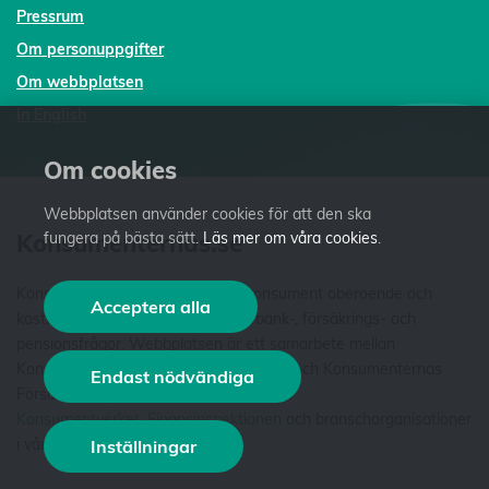
Pressrum
Om personuppgifter
Om webbplatsen
In English
Om cookies
Webbplatsen använder cookies för att den ska
Konsumenternas.se
fungera på bästa sätt.
Läs mer om våra cookies
.
Konsumenternas.se ger dig som konsument oberoende och
Acceptera alla
kostnadsfri fakta och vägledning i bank-, försäkrings- och
pensionsfrågor. Webbplatsen är ett samarbete mellan
Konsumenternas Bank- och finansbyrå och Konsumenternas
Endast nödvändiga
Försäkringsbyrå. Vi är stiftelser som har
Konsumentverket
,
Finansinspektionen
och branschorganisationer
i våra styrelser. Läs mer
om oss
.
Inställningar