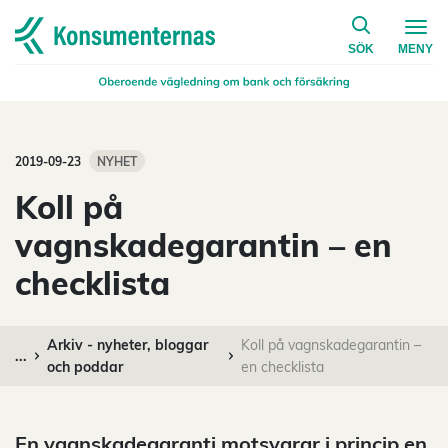
på konsumen
Navigera till startsidan
SÖK
MENY
2019-09-23
NYHET
Koll på
vagnskadegarantin – en
checklista
Arkiv - nyheter, bloggar
Koll på vagnskadegarantin –
...
och poddar
en checklista
En vagnskadegaranti motsvarar i princip en