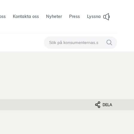
oss
Kontakta oss
Nyheter
Press
Lyssna
Sök på konsumenternas
Sök på konsum
DELA