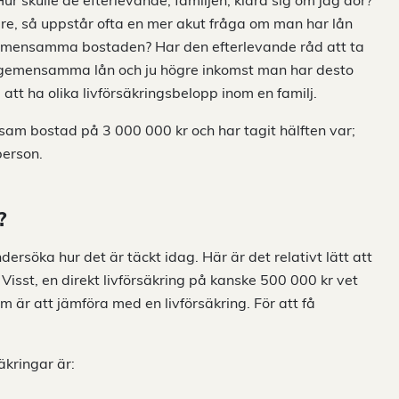
ur skulle de efterlevande, familjen, klara sig om jag dör?
dre, så uppstår ofta en mer akut fråga om man har lån
mensamma bostaden? Har den efterlevande råd att ta
gre gemensamma lån och ju högre inkomst man har desto
att ha olika livförsäkringsbelopp inom en familj.
am bostad på 3 000 000 kr och har tagit hälften var;
person.
?
dersöka hur det är täckt idag. Här är det relativt lätt att
isst, en direkt livförsäkring på kanske 500 000 kr vet
 är att jämföra med en livförsäkring. För att få
äkringar är: