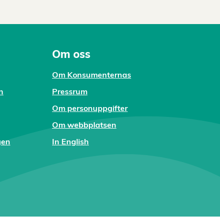
Om oss
Om Konsumenternas
n
Pressrum
Om personuppgifter
Om webbplatsen
gen
In English