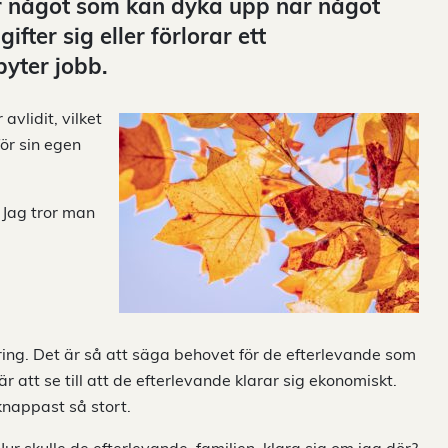
är något som kan dyka upp när något
ifter sig eller förlorar ett
yter jobb.
vlidit, vilket
ör sin egen
 Jag tror man
kring. Det är så att säga behovet för de efterlevande som
r att se till att de efterlevande klarar sig ekonomiskt.
knappast så stort.