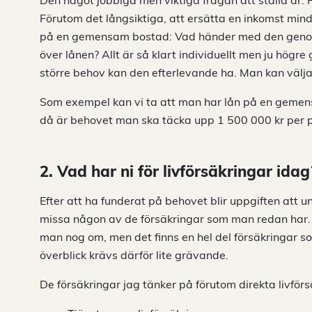
Den något jobbiga men viktiga frågan att ställa är: H
Förutom det långsiktiga, att ersätta en inkomst min
på en gemensam bostad: Vad händer med den geno
över lånen? Allt är så klart individuellt men ju hö
större behov kan den efterlevande ha. Man kan välja 
Som exempel kan vi ta att man har lån på en gemens
då är behovet man ska täcka upp 1 500 000 kr per 
2. Vad har ni för livförsäkringar idag
Efter att ha funderat på behovet blir uppgiften att un
missa någon av de försäkringar som man redan har. V
man nog om, men det finns en hel del försäkringar som
överblick krävs därför lite grävande.
De försäkringar jag tänker på förutom direkta livförs