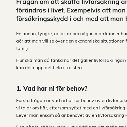
Frågan om att skaffa livförsäkring 
förändras i livet. Exempelvis att man g
försäkringsskydd i och med att man b
En annan, tyngre, orsak är om någon man känner har a
gör att man vill se över den ekonomiska situationen f
familj.
Hur ska man då tänka när det gäller livförsäkringar?
kan dela upp det hela i tre steg.
1. Vad har ni för behov?
Första frågan är vad ni har för behov av en livförsä
vi talar om här, eftersom syftet med en livförsäkring ä
Lever man ensam så är behovet av en livförsäkring 