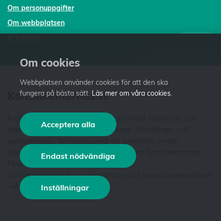
Om personuppgifter
Om webbplatsen
In English
Om cookies
Webbplatsen använder cookies för att den ska
Konsumenternas.se
fungera på bästa sätt.
Läs mer om våra cookies
.
Konsumenternas.se ger dig som konsument oberoende och
Acceptera alla
kostnadsfri fakta och vägledning i bank-, försäkrings- och
pensionsfrågor. Webbplatsen är ett samarbete mellan
Konsumenternas Bank- och finansbyrå och Konsumenternas
Endast nödvändiga
Försäkringsbyrå. Vi är stiftelser som har
Konsumentverket
,
Finansinspektionen
och branschorganisationer
i våra styrelser. Läs mer
om oss
.
Inställningar