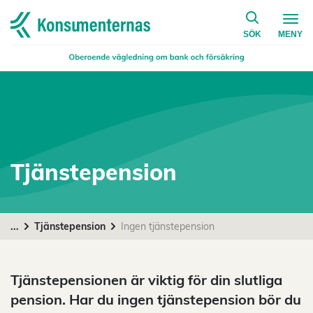
på konsumen
Navigera till startsidan
SÖK
MENY
Tjänstepension
...
Tjänstepension
Ingen tjänstepension
Tjänstepensionen är viktig för din slutliga
pension. Har du ingen tjänstepension bör du