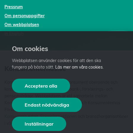
Pressrum
Om personuppgifter
Om webbplatsen
In English
Om cookies
Webbplatsen använder cookies för att den ska
Konsumenternas.se
fungera på bästa sätt.
Läs mer om våra cookies
.
Konsumenternas.se ger dig som konsument oberoende och
Acceptera alla
kostnadsfri fakta och vägledning i bank-, försäkrings- och
pensionsfrågor. Webbplatsen är ett samarbete mellan
Konsumenternas Bank- och finansbyrå och Konsumenternas
Endast nödvändiga
Försäkringsbyrå. Vi är stiftelser som har
Konsumentverket
,
Finansinspektionen
och branschorganisationer
i våra styrelser. Läs mer
om oss
.
Inställningar