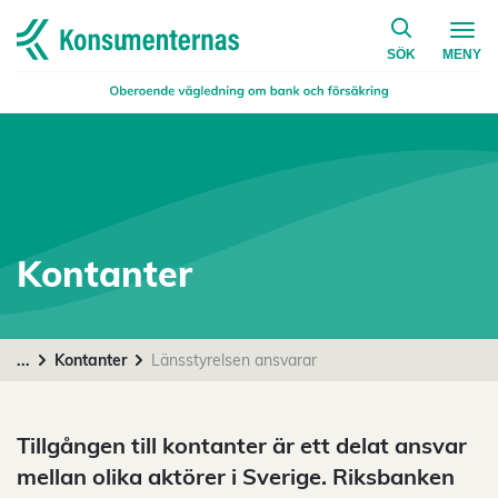
på konsumen
Navigera till startsidan
SÖK
MENY
Kontanter
...
Kontanter
Länsstyrelsen ansvarar
Tillgången till kontanter är ett delat ansvar
mellan olika aktörer i Sverige. Riksbanken