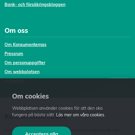
Bank- och försäkringsbloggen
Om oss
Om Konsumenternas
Pressrum
Om personuppgifter
Om webbplatsen
In English
Om cookies
Webbplatsen använder cookies för att den ska
Konsumenternas.se
fungera på bästa sätt.
Läs mer om våra cookies
.
Konsumenternas.se ger dig som konsument oberoende och
Acceptera alla