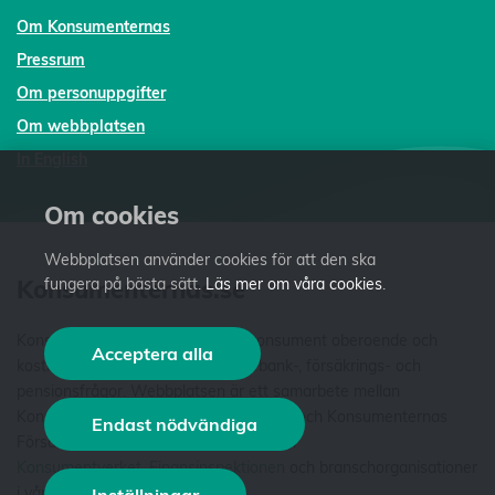
Om Konsumenternas
Pressrum
Om personuppgifter
Om webbplatsen
In English
Om cookies
Webbplatsen använder cookies för att den ska
Konsumenternas.se
fungera på bästa sätt.
Läs mer om våra cookies
.
Konsumenternas.se ger dig som konsument oberoende och
Acceptera alla
kostnadsfri fakta och vägledning i bank-, försäkrings- och
pensionsfrågor. Webbplatsen är ett samarbete mellan
Konsumenternas Bank- och finansbyrå och Konsumenternas
Endast nödvändiga
Försäkringsbyrå. Vi är stiftelser som har
Konsumentverket
,
Finansinspektionen
och branschorganisationer
i våra styrelser. Läs mer
om oss
.