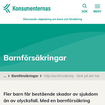
på konsumen
Navigera till startsidan
SÖK
MENY
Barnförsäkringar
...
Barnförsäkringar
Välja barnförsäkring - tänk på det här
Fler barn får bestående skador av sjukdom
än av olycksfall. Med en barnförsäkring