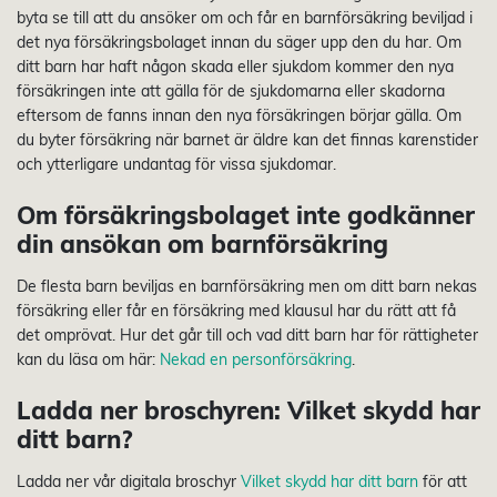
byta se till att du ansöker om och får en barnförsäkring beviljad i
det nya försäkringsbolaget innan du säger upp den du har. Om
ditt barn har haft någon skada eller sjukdom kommer den nya
försäkringen inte att gälla för de sjukdomarna eller skadorna
eftersom de fanns innan den nya försäkringen börjar gälla. Om
du byter försäkring när barnet är äldre kan det finnas karenstider
och ytterligare undantag för vissa sjukdomar.
Om försäkringsbolaget inte godkänner
din ansökan om barnförsäkring
De flesta barn beviljas en barnförsäkring men om ditt barn nekas
försäkring eller får en försäkring med klausul har du rätt att få
det omprövat. Hur det går till och vad ditt barn har för rättigheter
kan du läsa om här:
Nekad en personförsäkring
.
Ladda ner broschyren: Vilket skydd har
ditt barn?
Ladda ner vår digitala broschyr
Vilket skydd har ditt barn
för att