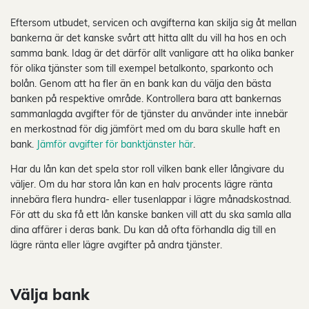
Eftersom utbudet, servicen och avgifterna kan skilja sig åt mellan
bankerna är det kanske svårt att hitta allt du vill ha hos en och
samma bank. Idag är det därför allt vanligare att ha olika banker
för olika tjänster som till exempel betalkonto, sparkonto och
bolån. Genom att ha fler än en bank kan du välja den bästa
banken på respektive område. Kontrollera bara att bankernas
sammanlagda avgifter för de tjänster du använder inte innebär
en merkostnad för dig jämfört med om du bara skulle haft en
bank.
Jämför avgifter för banktjänster här
.
Har du lån kan det spela stor roll vilken bank eller långivare du
väljer. Om du har stora lån kan en halv procents lägre ränta
innebära flera hundra- eller tusenlappar i lägre månadskostnad.
För att du ska få ett lån kanske banken vill att du ska samla alla
dina affärer i deras bank. Du kan då ofta förhandla dig till en
lägre ränta eller lägre avgifter på andra tjänster.
Välja bank