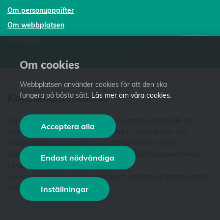
Om personuppgifter
Om webbplatsen
In English
Om cookies
Webbplatsen använder cookies för att den ska
Konsumenternas.se
fungera på bästa sätt.
Läs mer om våra cookies
.
Konsumenternas.se ger dig som konsument oberoende och
Acceptera alla
kostnadsfri fakta och vägledning i bank-, försäkrings- och
pensionsfrågor. Webbplatsen är ett samarbete mellan
Konsumenternas Bank- och finansbyrå och Konsumenternas
Endast nödvändiga
Försäkringsbyrå. Vi är stiftelser som har
Konsumentverket
,
Finansinspektionen
och branschorganisationer
i våra styrelser. Läs mer
om oss
.
Inställningar